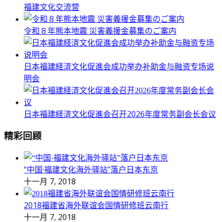
福建文化交流营
令和８年熊本地震 災害義援金募集のご案内
日本福建経済文化促進会成功举办补助金与融资专场说
明会
日本福建経済文化促進会召开2026年度常务副会长会议
精彩回顾
“中国·福建文化海外驿站”落户日本东京
十一月 7, 2018
2018福建省海外联谊会国情研修班云南行
十一月 7, 2018