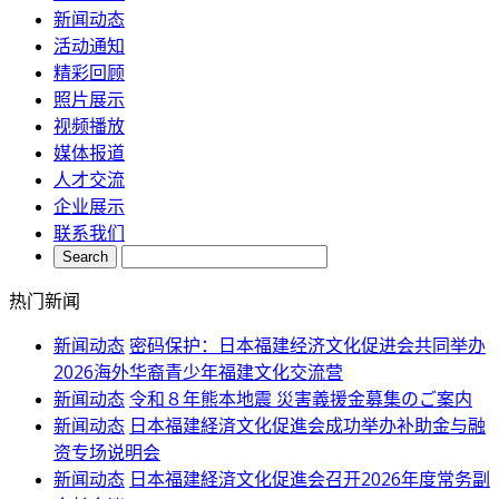
新闻动态
活动通知
精彩回顾
照片展示
视频播放
媒体报道
人才交流
企业展示
联系我们
热门新闻
新闻动态
密码保护：日本福建经济文化促进会共同举办
2026海外华裔青少年福建文化交流营
新闻动态
令和８年熊本地震 災害義援金募集のご案内
新闻动态
日本福建経済文化促進会成功举办补助金与融
资专场说明会
新闻动态
日本福建経済文化促進会召开2026年度常务副