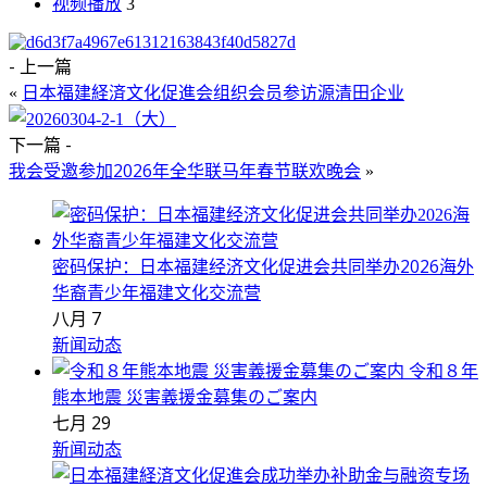
视频播放
3
- 上一篇
日本福建経済文化促進会组织会员参访源清田企业
«
下一篇 -
我会受邀参加2026年全华联马年春节联欢晚会
»
密码保护：日本福建经济文化促进会共同举办2026海外
华裔青少年福建文化交流营
八月 7
新闻动态
令和８年
熊本地震 災害義援金募集のご案内
七月 29
新闻动态