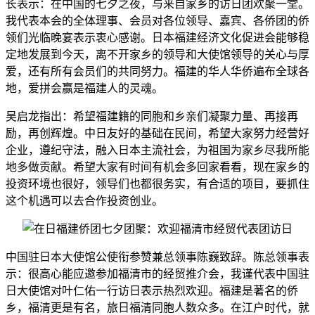
长表示：在中国的七夕之夜，与来自家乡的访日团欢聚一堂。
我代表本会的全体理事、会员对各位领导、嘉宾、各侨团的侨
领们光临晚宴表示衷心感谢。日本福建经济文化促进会能够稳
定地发展到今天，离不开家乡的领导和大使馆领导的关心与厚
爱，还有所有会员们的共同努力。福建的华人华侨遍布全球各
地，爱拼会赢是福建人的灵魂。
吴启龙指出：希望福建籍的同胞和乡亲们凝聚力量、再接再
励，再创辉煌。中日友好的基础在民间，希望大家努力经营好
企业，遵纪守法，融入日本主流社会，为祖国为家乡尽我所能
地多做贡献。希望大家有时间有机会多回家看看，现在家乡的
投资环境也很好，领导们也都很务实，有合适的项目，要抓住
这个机遇可以去合作投资创业。
中国驻日本大使馆公使衔参赞兼总领事陈巍致辞。陈总领事表
示：很高心能应邀参加福清市的经贸推介会，我谨代表中国驻
日大使馆对叶仁佑一行访日表示热烈欢迎。福建是著名的侨
乡，福清更是有名，旅日福清同胞人数众多。在江户时代，就