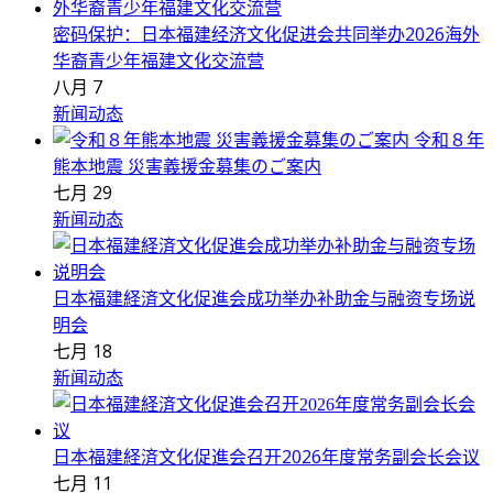
密码保护：日本福建经济文化促进会共同举办2026海外
华裔青少年福建文化交流营
八月 7
新闻动态
令和８年
熊本地震 災害義援金募集のご案内
七月 29
新闻动态
日本福建経済文化促進会成功举办补助金与融资专场说
明会
七月 18
新闻动态
日本福建経済文化促進会召开2026年度常务副会长会议
七月 11