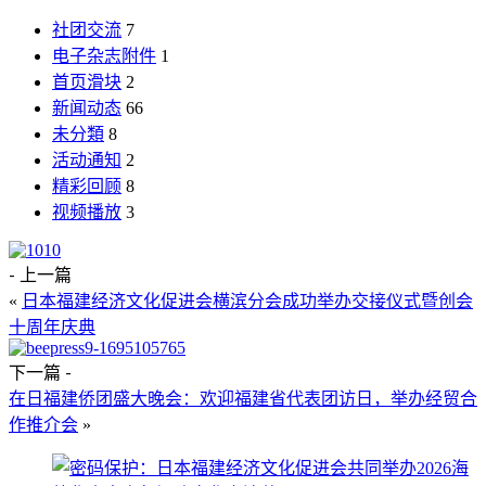
社团交流
7
电子杂志附件
1
首页滑块
2
新闻动态
66
未分類
8
活动通知
2
精彩回顾
8
视频播放
3
- 上一篇
日本福建经济文化促进会横滨分会成功举办交接仪式暨创会
«
十周年庆典
下一篇 -
在日福建侨团盛大晚会：欢迎福建省代表团访日，举办经贸合
作推介会
»