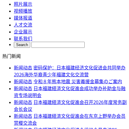
照片展示
视频播放
媒体报道
人才交流
企业展示
联系我们
热门新闻
新闻动态
密码保护：日本福建经济文化促进会共同举办
2026海外华裔青少年福建文化交流营
新闻动态
令和８年熊本地震 災害義援金募集のご案内
新闻动态
日本福建経済文化促進会成功举办补助金与融
资专场说明会
新闻动态
日本福建経済文化促進会召开2026年度常务副
会长会议
新闻动态
日本福建経済文化促進会在东京上野举办会员
赏樱交流会