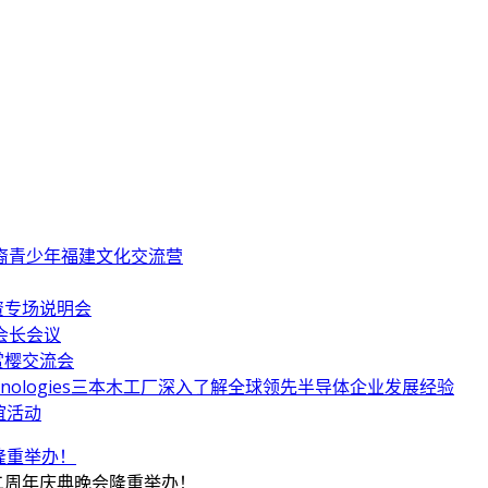
华裔青少年福建文化交流营
资专场说明会
会长会议
赏樱交流会
hnologies三本木工厂深入了解全球领先半导体企业发展经验
谊活动
二周年庆典晚会隆重举办！