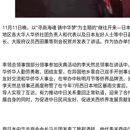
11月11日晚，以“寻商海魂 铸中华梦”为主题的“继往开来
地区各大华人华侨社团负责人和代表以及日本友好人士等中日
长、大阪府议员西田薰等到会祝贺并发表了讲话。作为协办单
率领总领事馆部分领事参加庆典活动的李天然总领事在讲话中
华侨华人勤劳勇敢、团结友爱，在异国他乡靠自己双手开创事业
友好交流和华侨华人事业，在举办中秋明月节等侨界品牌洗、
李天然总领事还高度称赞了在今年7月西日本地区暴雨灾害后
导人实现了互访，有力推动中日关系重回正常轨道，迎来了合
展自身的同时，为促进中日民间友好、促进关西侨界发展贡献
西日本中华总商会会长马云国发表了致祝酒辞。他代表关西中