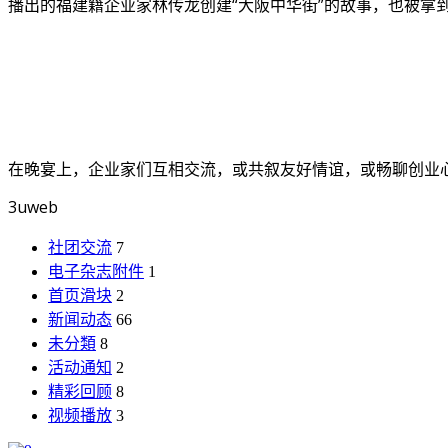
播出的福建籍企业家林传龙创建“大阪中华街”的故事，也被拿
在晚宴上，企业家们互相交流，或共叙友好情谊，或畅聊创业
3uweb
社团交流
7
电子杂志附件
1
首页滑块
2
新闻动态
66
未分類
8
活动通知
2
精彩回顾
8
视频播放
3