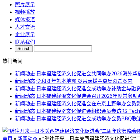
照片展示
视频播放
媒体报道
人才交流
企业展示
联系我们
热门新闻
新闻动态
日本福建经济文化促进会共同举办2026海外
新闻动态
令和８年熊本地震 災害義援金募集のご案内
新闻动态
日本福建経済文化促進会成功举办补助金与融
新闻动态
日本福建経済文化促進会召开2026年度常务副
新闻动态
日本福建経済文化促進会在东京上野举办会员
新闻动态
日本福建经济文化促进会组织会员参访RS Tec
新闻动态
日本福建经济文化促进会成功举办会员BBQ联
首页
»
新闻动态
»
“继往开来—日本关西福建经济文化促进会”